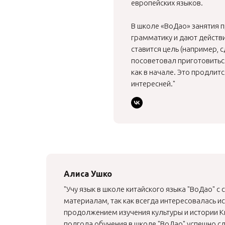
европейских языков.
В школе «ВоДао» занятия 
грамматику и дают действи
ставится цель (например, 
посоветовал приготовиться
как в начале. Это продлитс
интересней."
Алиса Ушко
"Учу язык в школе китайского языка "ВоДао" с
материалам, так как всегда интересовалась и
продолжением изучения культуры и истории Ки
полгода обучения в школе "ВоДао" успешно с