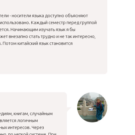
ели - носители языка доступно объясняют
т использовано. Каждый семестр перед группой
ется. Начинающим изучать язык я бы
ет внезапно стать трудно и не так интересно,
я. Потом китайский язык становится
педиям, книгам, случайным
 является логичным
ных интересов. Через
но, по четкой системе. При