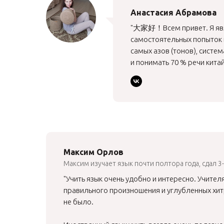
Анастасия Абрамова
"大家好！Всем привет. Я явл
самостоятельных попыток в
самых азов (тонов), систе
и понимать 70 % речи китай
Максим Орлов
Максим изучает язык почти полтора года, сдал 
"Учить язык очень удобно и интересно. Учител
правильного произношения и углубленных хитр
не было.