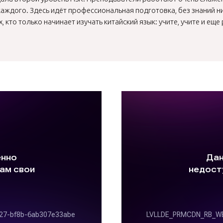
аждого. Здесь идёт профессиональная подготовка, без знаний ни
то только начинает изучать китайский язык: учите, учите и еще р