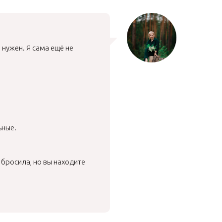
о нужен. Я сама ещё не
ьные.
 бросила, но вы находите