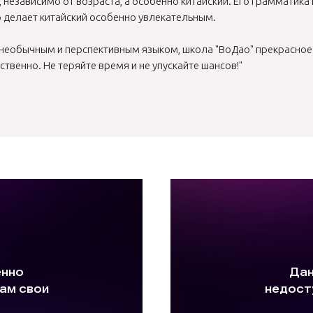
 независимо от возраста, а особенно китайский. Его грамматика
о делает китайский особенно увлекательным.
я необычным и перспективным языком, школа "ВоДао" прекрасное
твенно. Не теряйте время и не упускайте шансов!"