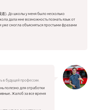
道). До школы у меня было несколько
школа дала мне возможность познать язык от
я я уже смогла объясняться простыми фразами
ть в будущей профессии.
чень полезно для отработки
тивные. Жалоб за все время