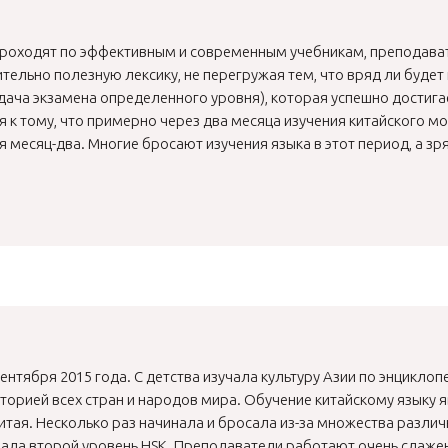
проходят по эффективным и современным учебникам, преподават
тельно полезную лексику, не перегружая тем, что вряд ли буде
сдача экзамена определенного уровня), которая успешно достига
 к тому, что примерно через два месяца изучения китайского мож
я месяц-два. Многие бросают изучения языка в этот период, а зр
 сентября 2015 года. С детства изучала культуру Азии по энцикло
сторией всех стран и народов мира. Обучение китайскому языку
тая. Несколько раз начинала и бросала из-за множества различ
дала второй уровень HSK. Преподаватели работают очень слажен