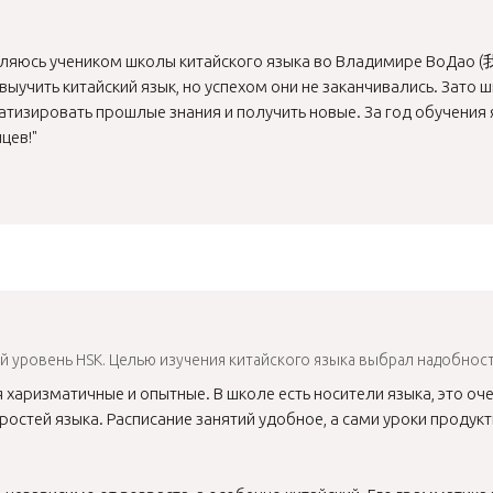
яюсь учеником школы китайского языка во Владимире ВоДао (我
ыучить китайский язык, но успехом они не заканчивались. Зато 
матизировать прошлые знания и получить новые. За год обучени
цев!"
3-й уровень HSK. Целью изучения китайского языка выбрал надобнос
я харизматичные и опытные. В школе есть носители языка, это о
остей языка. Расписание занятий удобное, а сами уроки продук