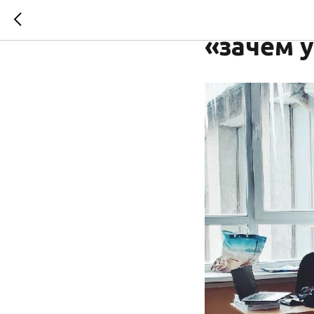
Выступл
«зачем 