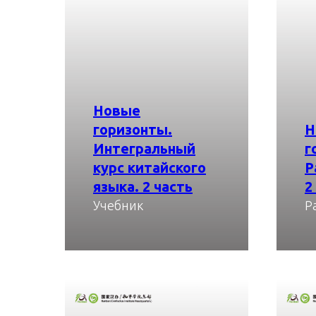
Новые
горизонты.
Н
Интегральный
г
курс китайского
Р
языка. 2 часть
2
Учебник
Р