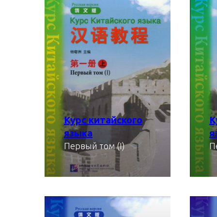
Курс китайского
К
языка
я
Первый том (I)
П