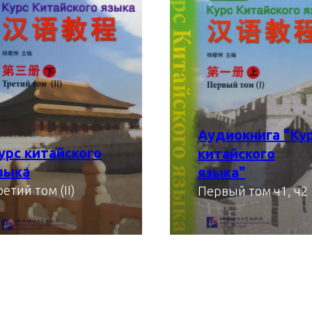
Аудиокнига "Ку
урс китайского
китайского
зыка
языка"
скачать
ретий том (II)
Первый том ч1, ч2