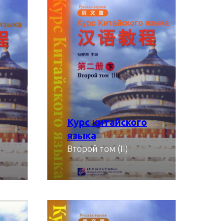
Курс китайского
языка
Второй том (II)