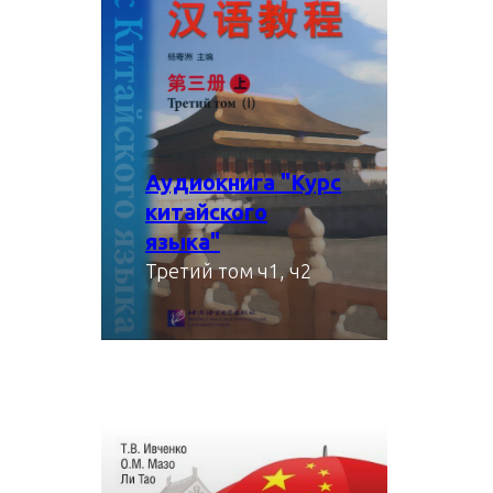
Аудиокнига "Курс
китайского
языка"
скачать
Третий том ч1, ч2