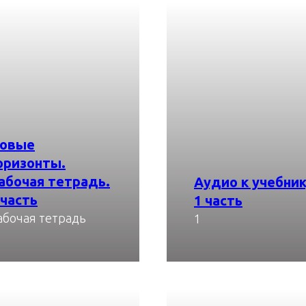
овые
оризонты.
абочая тетрадь.
Аудио к учебни
 часть
1 часть
Скачать
абочая тетрадь
1