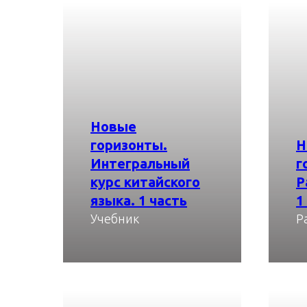
Новые
горизонты.
Н
Интегральный
г
курс китайского
Р
языка. 1 часть
1
Учебник
Р