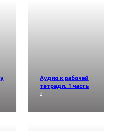
ку
Аудио к рабочей
тетради. 1 часть
Скачать
2