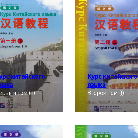
урс китайского
Курс китайского
зыка
языка
ервый том (II)
Второй том (I)