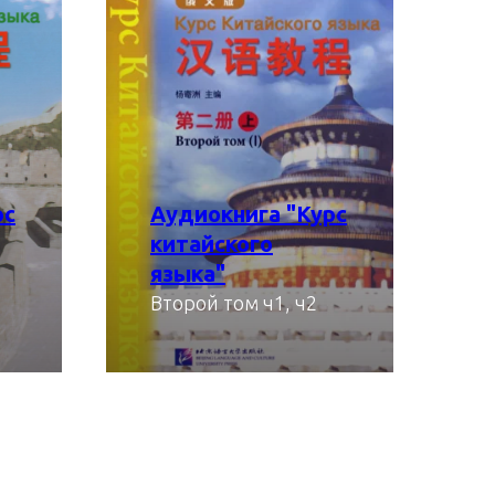
рс
Аудиокнига "Курс
китайского
языка"
скачать
Второй том ч1, ч2