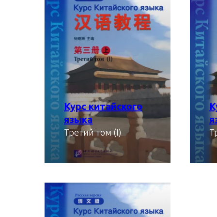
Курс китайского
К
языка
я
Третий том (I)
Т